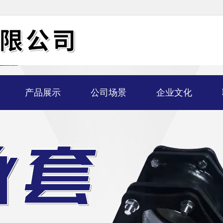
产品展示
公司场景
企业文化