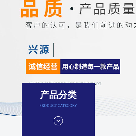
产品分类
PRODUCT CATEGORY