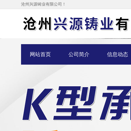
沧州兴源铸业有限公司！
网站首页
公司简介
信息动态