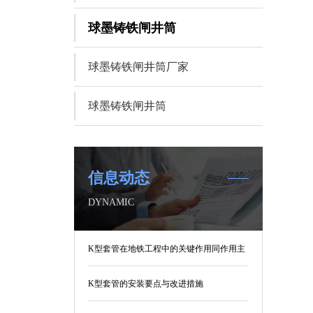
球墨铸铁闸井筒
球墨铸铁闸井筒厂家
球墨铸铁闸井筒
信息动态
DYNAMIC
K型套管在地铁工程中的关键作用同作用主
要有哪些
K型套管的安装要点与改进措施